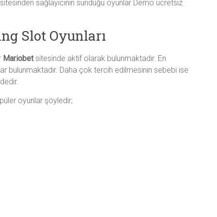
b sitesinden sağlayıcının sunduğu oyunlar Demo ücretsiz
g Slot Oyunları
r
Mariobet
sitesinde aktif olarak bulunmaktadır. En
lar bulunmaktadır. Daha çok tercih edilmesinin sebebi ise
dedir.
üler oyunlar şöyledir;