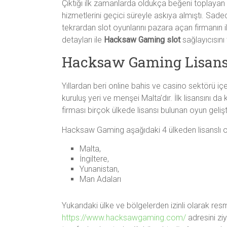
Çıktığı ilk zamanlarda oldukça beğeni toplayan 
hizmetlerini geçici süreyle askıya almıştı. Sade
tekrardan slot oyunlarını pazara açan firmanın i
detayları ile
Hacksaw Gaming slot
sağlayıcısını 
Hacksaw Gaming Lisans
Yıllardan beri online bahis ve casino sektörü içer
kuruluş yeri ve menşei Malta’dır. İlk lisansını
firması birçok ülkede lisansı bulunan oyun gelişti
Hacksaw Gaming aşağıdaki 4 ülkeden lisanslı o
Malta,
İngiltere,
Yunanistan,
Man Adaları
Yukarıdaki ülke ve bölgelerden izinli olarak resm
https://www.hacksawgaming.com/
adresini ziy