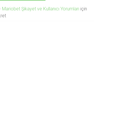
Mariobet Şikayet ve Kullanıcı Yorumları
için
kret