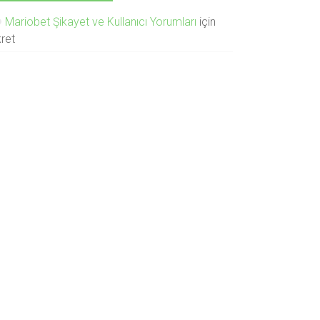
Mariobet Şikayet ve Kullanıcı Yorumları
için
kret