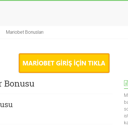
Mariobet Bonusları
ar Bonusu
Ma
nusu
ba
s
is
ka