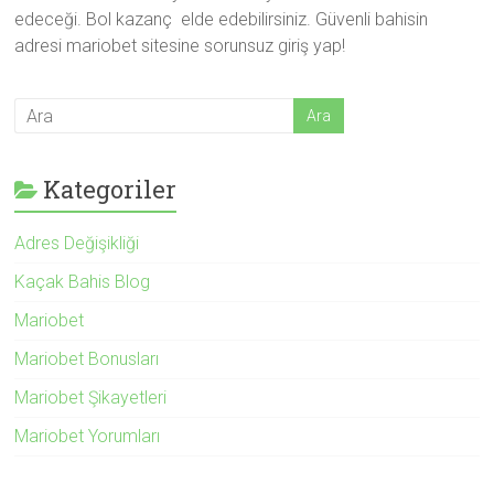
edeceği. Bol kazanç elde edebilirsiniz. Güvenli bahisin
adresi mariobet sitesine sorunsuz giriş yap!
Kategoriler
Adres Değişikliği
Kaçak Bahis Blog
Mariobet
Mariobet Bonusları
Mariobet Şikayetleri
Mariobet Yorumları