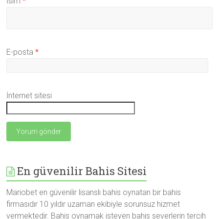
İsim
*
E-posta
*
İnternet sitesi
En güvenilir Bahis Sitesi
Mariobet en güvenilir lisanslı bahis oynatan bir bahis
firmasıdır 10 yıldır uzaman ekibiyle sorunsuz hizmet
vermektedir. Bahis oynamak isteyen bahis severlerin tercih