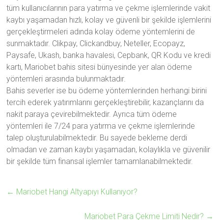
tüm kullanıcılarının para yatırma ve çekme işlemlerinde vakit
kaybı yaşamadan hızlı, kolay ve güvenli bir şekilde işlemlerini
gerçekleştirmeleri adında kolay ödeme yöntemlerini de
sunmaktadır. Clikpay, Clickandbuy, Neteller, Ecopayz,
Paysafe, Ukash, banka havalesi, Cepbank, QR Kodu ve kredi
kartı, Mariobet bahis sitesi bünyesinde yer alan ödeme
yöntemleri arasında bulunmaktadır.
Bahis severler ise bu ödeme yöntemlerinden herhangi birini
tercih ederek yatırımlarını gerçekleştirebilir, kazançlarını da
nakit paraya çevirebilmektedir. Ayrıca tüm ödeme
yöntemleri ile 7/24 para yatırma ve çekme işlemlerinde
talep oluşturulabilmektedir. Bu sayede bekleme derdi
olmadan ve zaman kaybı yaşamadan, kolaylıkla ve güvenilir
bir şekilde tüm finansal işlemler tamamlanabilmektedir.
←
Mariobet Hangi Altyapıyı Kullanıyor?
Mariobet Para Çekme Limiti Nedir?
→