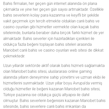
Bahis firmaları, her geçen gün internet alanında ön plana
çıkmakta ve yine her geçen gün sayısı artmaktadır. Özellikle
bahis severlerin kolay para kazanma ve keyifli bir şekilde
vakit geçirmek için tercih etmekte oldukları canlı bahis ve
casino oyunları gibi hizmetler vermekte olan kaçak bahis
sitelerinde, bunlarla beraber daha birçok farklı hizmet de yer
almaktadır. Bahis severler için hazırladıkları içerikleri ile
oldukça fazla beğeni toplayan bahis siteleri arasında
Mariobet canlı bahis ve casino oyunları web sitesi de dikkat
çekmektedir.
Uzun yıllardır sektörde aktif olarak bahis hizmeti sağlamakta
olan Mariobet bahis sitesi, uluslararası online gaming
alanında yılların deneyimine sahip yönetimi ve uzman ekibi ile
hizmetlerini sunmaktadır. Uzun yıllar boyu Avrupa’da vermiş
olduğu hizmetler ile beğeni kazanan Mariobet bahis sitesi,
Türkiye pazarına ise oldukça güçlü altyapısı ile dahil
olmuştur. Bahis severlerin beğenisini kazanan Mariobet bahis
sitesinde, bahis severlere canlı bahis imkanları da