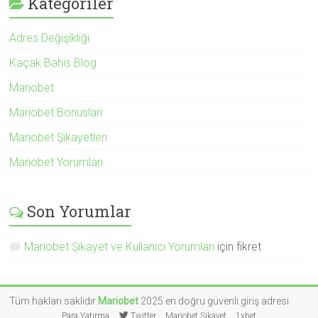
Kategoriler
Adres Değişikliği
Kaçak Bahis Blog
Mariobet
Mariobet Bonusları
Mariobet Şikayetleri
Mariobet Yorumları
Son Yorumlar
Mariobet Şikayet ve Kullanıcı Yorumları
için
fikret
Tüm hakları saklıdır
Mariobet
2025 en doğru güvenli giriş adresi.
Para Yatırma
Twitter
Mariobet Şikayet
1xbet