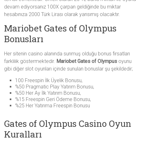
devam ediyorsanız 100X çarpan geldiğinde bu miktar
hesabınıza 2000 Türk Lirası olarak yansımış olacaktır.
Mariobet Gates of Olympus
Bonusları
Her sitenin casino alanında sunmuş olduğu bonus fırsatları
farklılık göstermektedir.
Mariobet Gates of Olympus
oyunu
gibi diğer slot oyunları içinde sunulan bonuslar şu şekildedir;
100 Freespin İlk Üyelik Bonusu,
%50 Pragmatic Play Yatırım Bonusu,
%50 Her Ay İlk Yatırım Bonusu,
%15 Freespin Geri Ödeme Bonusu,
%25 Her Yatırıma Freespin Bonusu
Gates of Olympus Casino Oyun
Kuralları