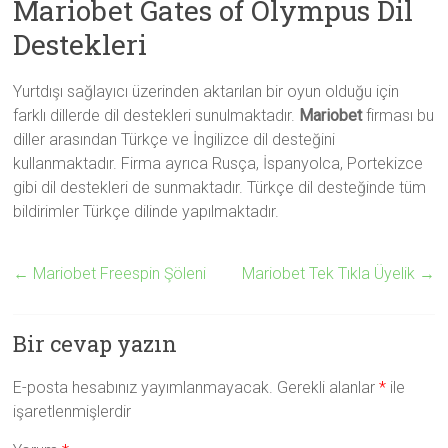
Mariobet Gates of Olympus Dil
Destekleri
Yurtdışı sağlayıcı üzerinden aktarılan bir oyun olduğu için
farklı dillerde dil destekleri sunulmaktadır.
Mariobet
firması bu
diller arasından Türkçe ve İngilizce dil desteğini
kullanmaktadır. Firma ayrıca Rusça, İspanyolca, Portekizce
gibi dil destekleri de sunmaktadır. Türkçe dil desteğinde tüm
bildirimler Türkçe dilinde yapılmaktadır.
←
Mariobet Freespin Şöleni
Mariobet Tek Tıkla Üyelik
→
Bir cevap yazın
E-posta hesabınız yayımlanmayacak.
Gerekli alanlar
*
ile
işaretlenmişlerdir