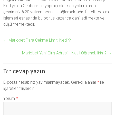
Kod ya da Cepbank ile yapmış oldukları yatırımlarda,
çevrimsiz %20 yatırım bonusu sağlamaktadır. Üstelik çekim
işlemleri esnasında bu bonus kazanca dahil edilmekte ve
düşülmemektedir.
←
Mariobet Para Çekme Limiti Nedir?
Mariobet Yeni Giriş Adresini Nasıl Öğrenebilirim?
→
Bir cevap yazın
E-posta hesabınız yayımlanmayacak.
Gerekli alanlar
*
ile
işaretlenmişlerdir
Yorum
*