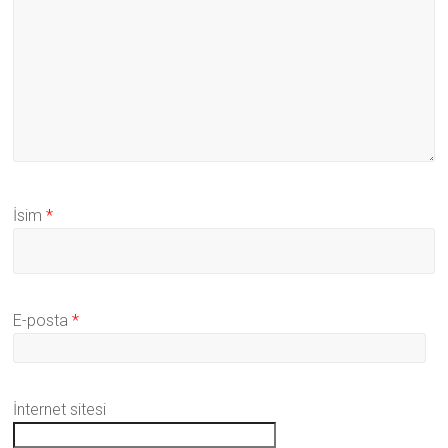
İsim
*
E-posta
*
İnternet sitesi