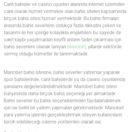
Canlı bahisler ve casino oyunları alanında internet üzerinden
canlı olarak hizmet vermekte olan bahis siteleri kapsamında
birçok bahis sitesi hizmet vermektedir. Bu bahis firmaları
arasında bahis severlerin oldukça fazla dikkatini çeken ve
tasarımı ile her içeriğe kolaylıkla erişilebilen; bu sayede de
vakit kaybı yaşatmadan keyifli anların tadını çıkarması için
bahis severlere olanak tanıyan
Mariobet
, yıllardır sektörde
vermiş olduğu hizmetler ile tanınmaktadır.
Mariobet bahis sitesine, bahis severler yatırımlar yaparak
spor bahislerinde, canlı bahislerde ya da casino oyunlarında
şanslarını değerlendirebilmektedir. Mariobet bahis sitesi
bünyesinde daha birçok bahis seçeneği yer almaktadır.
Bahis severler bu bahis seçeneklerinden faydalanabilmek
için ise belirli bir yatırım yapmaları gerekmektedir. Mariobet
para yatırma işlemini gerçekleştirmek isteyen kullanıcıların
tercih edebileceği ödeme yöntemleri olarak ise;