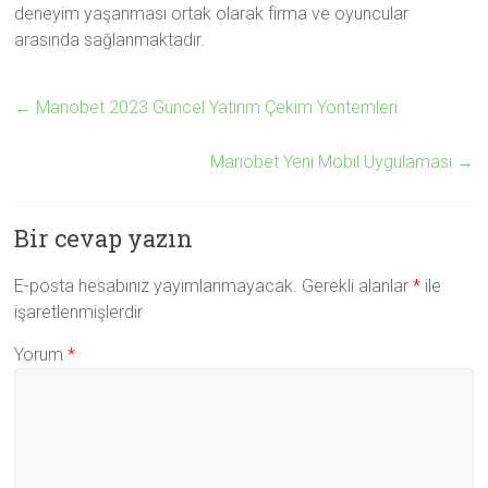
deneyim yaşanması ortak olarak firma ve oyuncular
arasında sağlanmaktadır.
←
Mariobet 2023 Güncel Yatırım Çekim Yöntemleri
Mariobet Yeni Mobil Uygulaması
→
Bir cevap yazın
E-posta hesabınız yayımlanmayacak.
Gerekli alanlar
*
ile
işaretlenmişlerdir
Yorum
*