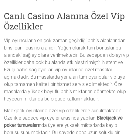
Canlı Casino Alanına Özel Vip
Özellikler
Vip oyuncuların en çok zaman geçirdiği bahis alanlarından
birisi canlı casino alanıdır. Yoğun olarak tüm bonuslar bu
alandaki sağlayıcılara verilmektedir. Bu sebepden dolayı vip
özellikler daha çok bu alanda etkinleştirilmiştir. Netent ve
Ezugi bahis sağlayıcıları vip oyunlarına özel masalar
açmaktadır. Bu masalarda yer alan tüm oyuncular vip üye
olup tamamen kaliteli bir hizmet servis edilmektedir. Özel
masalarda yüksek boyutlu bahis miktarları dönmekte olup
heyecan miktarıda bu ölçüde katlanmaktadır.
Blackjack oyunlarına özel vip özelliklerde sunulmaktadır.
Özellikle sadece vip üyeler arasında yapılan
Blackjack ve
poker turnuvaları
nda üyelere yüksek miktarlarda kayıp
bonusu sunulmaktadır. Bu sayede daha uzun soluklu bir