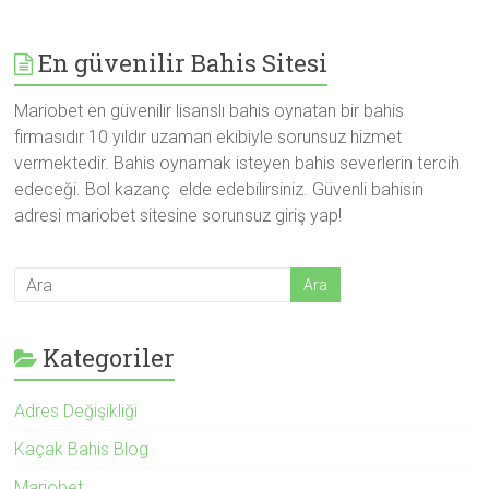
En güvenilir Bahis Sitesi
Mariobet en güvenilir lisanslı bahis oynatan bir bahis
firmasıdır 10 yıldır uzaman ekibiyle sorunsuz hizmet
vermektedir. Bahis oynamak isteyen bahis severlerin tercih
edeceği. Bol kazanç elde edebilirsiniz. Güvenli bahisin
adresi mariobet sitesine sorunsuz giriş yap!
Kategoriler
Adres Değişikliği
Kaçak Bahis Blog
Mariobet