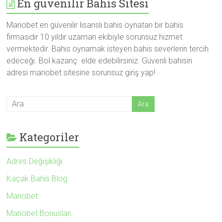
En güvenilir Bahis Sitesi
Mariobet en güvenilir lisanslı bahis oynatan bir bahis
firmasıdır 10 yıldır uzaman ekibiyle sorunsuz hizmet
vermektedir. Bahis oynamak isteyen bahis severlerin tercih
edeceği. Bol kazanç elde edebilirsiniz. Güvenli bahisin
adresi mariobet sitesine sorunsuz giriş yap!
Kategoriler
Adres Değişikliği
Kaçak Bahis Blog
Mariobet
Mariobet Bonusları