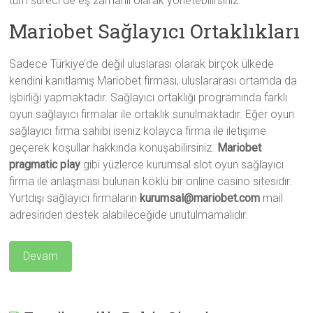
tüm süreci de eş zamanlı olarak yönetebilirsiniz.
Mariobet Sağlayıcı Ortaklıkları
Sadece Türkiye’de değil uluslarası olarak birçok ülkede
kendini kanıtlamış Mariobet firması, uluslararası ortamda da
işbirliği yapmaktadır. Sağlayıcı ortaklığı programında farklı
oyun sağlayıcı firmalar ile ortaklık sunulmaktadır. Eğer oyun
sağlayıcı firma sahibi iseniz kolayca firma ile iletişime
geçerek koşullar hakkında konuşabilirsiniz.
Mariobet
pragmatic play
gibi yüzlerce kurumsal slot oyun sağlayıcı
firma ile anlaşması bulunan köklü bir online casino sitesidir.
Yurtdışı sağlayıcı firmaların
kurumsal@mariobet.com
mail
adresinden destek alabileceğide unutulmamalıdır.
Devam